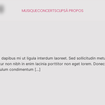
g
MUSIQUE
CONCERTS
CLIPS
À PROPOS
apibus mi ut ligula interdum laoreet. Sed sollicitudin met
bitur non nibh in enim lacinia porttitor non eget lorem. Done
tibulum condimentum […]